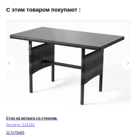
С этим товаром покупают :
Стол из ротанга со стеклом.
Ст
Артикул:
518182
Арт
117х75х65
Сто