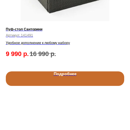
Пуф-стол Санторини
Ко
Артикул:
141491
Арт
Удобное дополнение к любому набору
9
9 990
р.
16 990
р.
Подробнее