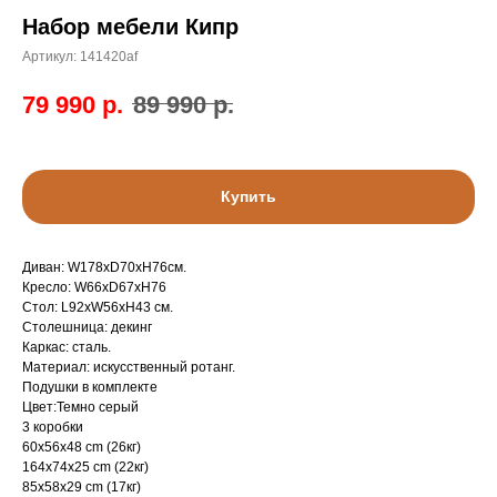
Набор мебели Кипр
Артикул:
141420af
79 990
р.
89 990
р.
Купить
Диван: W178xD70xH76см.
Кресло: W66xD67xH76
Стол: L92xW56xH43 см.
Столешница: декинг
Каркас: сталь.
Материал: искусственный ротанг.
Подушки в комплекте
Цвет:Темно серый
3 коробки
60x56x48 cm (26кг)
164x74x25 cm (22кг)
85x58x29 cm (17кг)