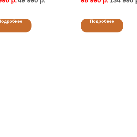
990
р.
49 990
р.
98 990
р.
134 990
Подробнее
Подробнее