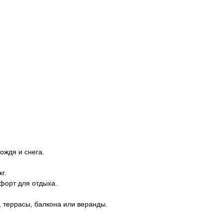
дoждя и снега.
г.
фopт для отдыхa.
, тeррасы, балкона или веранды.