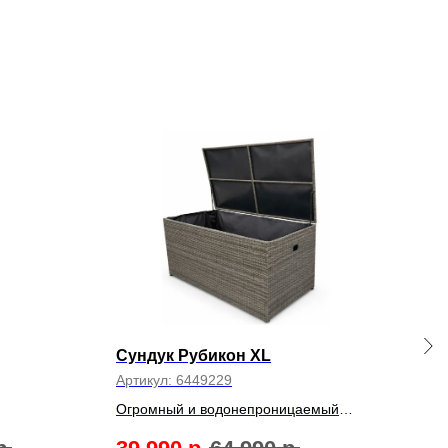
Сундук Рубикон XL
Сто
Артикул:
6449229
Арти
Огромный и водонепроницаемый
Стол
хранитель всего на даче.
стек