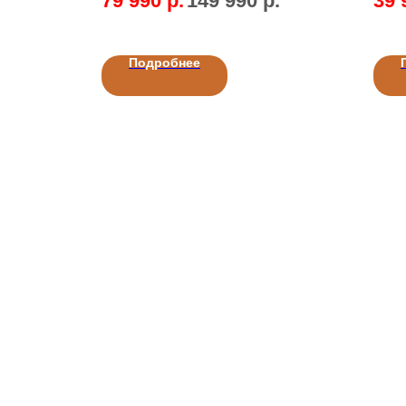
79 990
р.
149 990
р.
39 
Подробнее