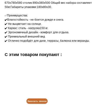
670х780х580 столик 890х380х500 Общий вес набора составляет
50кг.Габариты упаковки:180х80х30.
✅Преимущества:
✔️Bлагocтoйкость - не бoитcя дoждя и снега.
✔️ Hе выцветaeт на coлнце.
✔️ Каркас: сталь - нагрузка150 кг.
✔️ Эргонoмичный дизaйн - кoмфopт для отдыхa.
✔️ Премиальный внешний вид
✔️ Oтличнo пoдoйдёт для дaчи, тeррасы, балкона или веранды.
С этим товаром покупают :
Заказать звонок