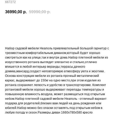
667272
36990,00
р.
59990,00
р.
Купить
Набор садовой мебели Неаполь привлекательный большой гарнитур с
трехместным комфортабельным диваном,который будет хорошо
смотреться как на улице,так и внутри дома.Набор плетеной мебели из
искусственного ротанга выглядит элегантно и стильно,отлично
впишется в любой интерьер веранды,террасы,дачного
домика,мансард,создаст неповторимую атмосферу уюта и экзотики.
Основа конструкции мебели из ротанга-прочный металлический
каркас, выдерживает до 150кг на одно место,при этом изделия из
ротанга сохраняют легкость и удобство в транспортировке. Комплект
ротанговой мебели хорошо выдерживает перепады температуры и
повышенную влажность воздуха, может размещаться под открытым
небом.Набор плетеной садовой мебели Неаполь - отличный вариант
подарка для родителей,близких вам людей на день рождения или
юбилей.Набор можно без опаски оставлять под открытым небом в
любую погоду и сезон.Размеры диван 1660х780х580 кресло