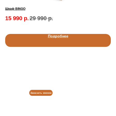
Шкаф BINGO
Ко
15 990
р.
29 990
р.
2
Подробнее
Заказать звонок