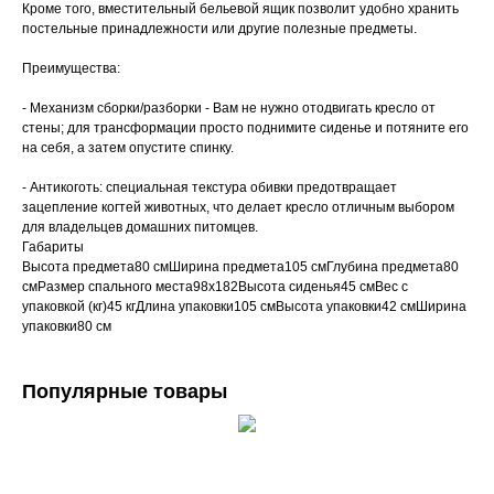
Кроме того, вместительный бельевой ящик позволит удобно хранить
постельные принадлежности или другие полезные предметы.
Преимущества:
- Механизм сборки/разборки - Вам не нужно отодвигать кресло от
стены; для трансформации просто поднимите сиденье и потяните его
на себя, а затем опустите спинку.
- Антикоготь: специальная текстура обивки предотвращает
зацепление когтей животных, что делает кресло отличным выбором
для владельцев домашних питомцев.
Габариты
Высота предмета80 смШирина предмета105 смГлубина предмета80
смРазмер спального места98х182Высота сиденья45 смВес с
упаковкой (кг)45 кгДлина упаковки105 смВысота упаковки42 смШирина
упаковки80 см
Популярные товары