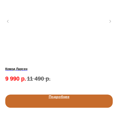
Комод Ларсен
Шк
9 990
р.
11 490
р.
1
Подробнее