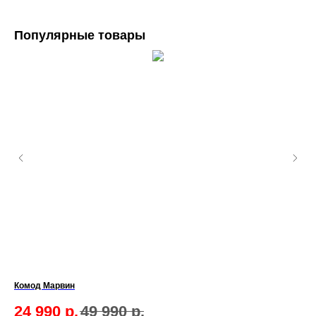
Популярные товары
Комод Марвин
Шк
24 990
р.
49 990
р.
6