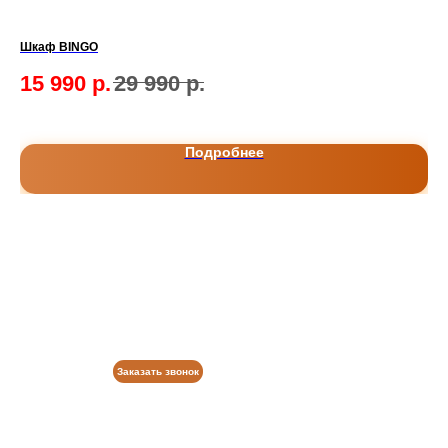
Шкаф BINGO
Ко
15 990
р.
29 990
р.
9
Подробнее
Заказать звонок