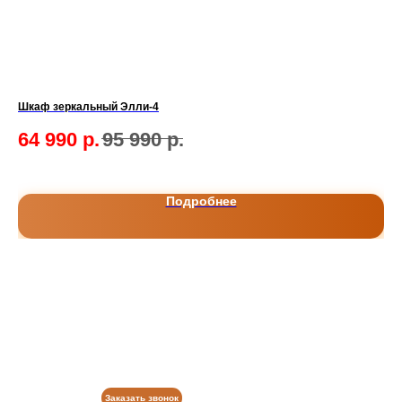
Шкаф зеркальный Элли-4
Ко
64 990
р.
95 990
р.
9
Подробнее
Заказать звонок