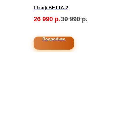
Шкаф BETTA-2
Ком
.
26 990
р.
39 990
р.
16
Подробнее