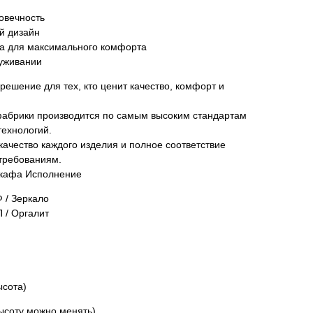
овечность
й дизайн
а для максимального комфорта
луживании
ешение для тех, кто ценит качество, комфорт и
фабрики производится по самым высоким стандартам
технологий.
ачество каждого изделия и полное соответствие
требованиям.
шкафа Исполнение
 / Зеркало
 / Оргалит
ысота)
ысоту можно менять)