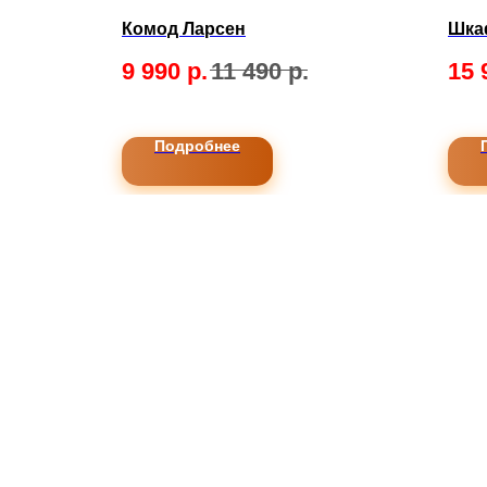
Комод Ларсен
Шка
9 990
р.
11 490
р.
15 
Подробнее