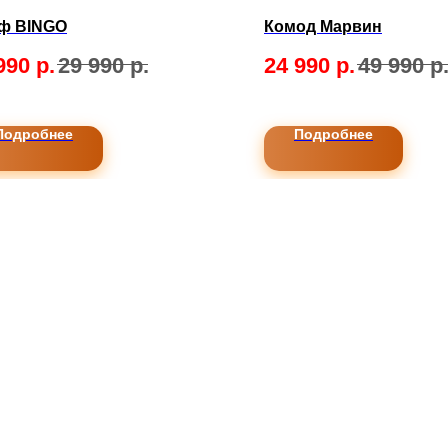
ф BINGO
Комод Марвин
990
р.
29 990
р.
24 990
р.
49 990
р
Подробнее
Подробнее