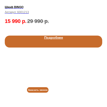
Шкаф BINGO
Шк
Артикул:
6001213
Арт
15 990
р.
29 990
р.
6
Подробнее
Заказать звонок