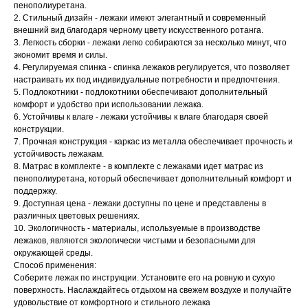
пенополиуретана.
2. Стильный дизайн - лежаки имеют элегантный и современный
внешний вид благодаря черному цвету искусственного ротанга.
3. Легкость сборки - лежаки легко собираются за несколько минут, что
экономит время и силы.
4. Регулируемая спинка - спинка лежаков регулируется, что позволяет
настраивать их под индивидуальные потребности и предпочтения.
5. Подлокотники - подлокотники обеспечивают дополнительный
комфорт и удобство при использовании лежака.
6. Устойчивы к влаге - лежаки устойчивы к влаге благодаря своей
конструкции.
7. Прочная конструкция - каркас из металла обеспечивает прочность и
устойчивость лежакам.
8. Матрас в комплекте - в комплекте с лежаками идет матрас из
пенополиуретана, который обеспечивает дополнительный комфорт и
поддержку.
9. Доступная цена - лежаки доступны по цене и представлены в
различных цветовых решениях.
10. Экологичность - материалы, используемые в производстве
лежаков, являются экологически чистыми и безопасными для
окружающей среды.
Способ применения:
Соберите лежак по инструкции. Установите его на ровную и сухую
поверхность. Наслаждайтесь отдыхом на свежем воздухе и получайте
удовольствие от комфортного и стильного лежака