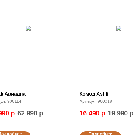
ф Ариадна
Комод Ashli
кул:
900114
Артикул:
900018
990
р.
62 990
р.
16 490
р.
19 990
р
Подробнее
Подробнее