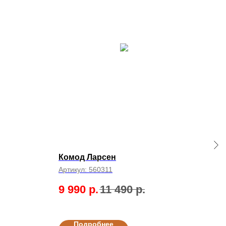
Комод Ларсен
Ком
Артикул:
560311
Арти
.
9 990
р.
11 490
р.
24
Подробнее