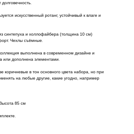
 долговечность.
уется искусственный ротанг, устойчивый к влаге и
из синтепуха и холлофайбера (толщина 10 см)
форт. Чехлы съёмные.
 коллекция выполнена в современном дизайне и
на или дополнена элементами.
зе коричневые в тон основного цвета набора, но при
оменять на любые другие, какие угодно, например
 Высота 85 см
мплекте.