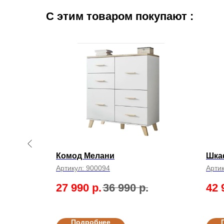
С этим товаром покупают :
Комод Мелани
Шка
Артикул:
900094
Арти
27 990
р.
36 990
р.
42 
Подробнее