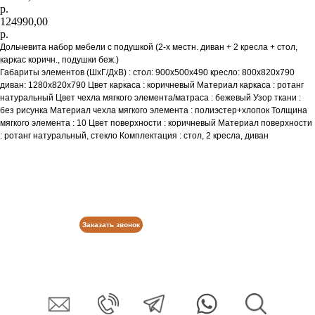
р.
124990,00
р.
Дольчевита набор мебели с подушкой (2-х местн. диван + 2 кресла + стол,
каркас коричн., подушки беж.)
Габариты элементов (ШхГ/ДхВ) : стол: 900х500х490 кресло: 800х820х790
диван: 1280х820х790 Цвет каркаса : коричневый Материал каркаса : ротанг
натуральный Цвет чехла мягкого элемента/матраса : бежевый Узор ткани :
без рисунка Материал чехла мягкого элемента : полиэстер+хлопок Толщина
мягкого элемента : 10 Цвет поверхности : коричневый Материал поверхности
: ротанг натуральный, стекло Комплектация : стол, 2 кресла, диван
Заказать звонок